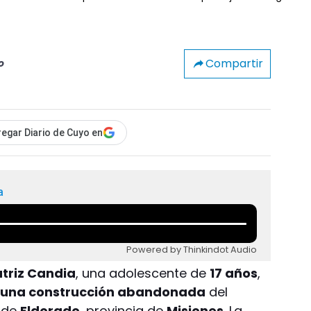
Compartir
o
egar Diario de Cuyo en
a
Powered by Thinkindot Audio
triz Candia
, una adolescente de
17 años
,
 de una construcción abandonada
del
d de
Eldorado
, provincia de
Misiones
. La