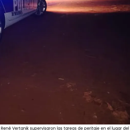
l René Vertanik supervisaron las tareas de peritaje en el lugar del