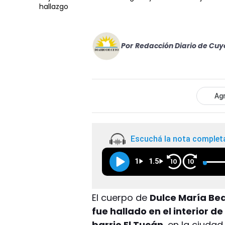
hallazgo
Por
Redacción Diario de Cuy
Agr
Escuchá la nota complet
1
1.5
10
10
El cuerpo de
Dulce María Bea
fue hallado en el interior
barrio El Tucán
, en la ciuda