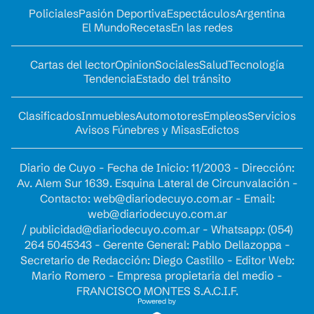
Policiales
Pasión Deportiva
Espectáculos
Argentina
El Mundo
Recetas
En las redes
Cartas del lector
Opinion
Sociales
Salud
Tecnología
Tendencia
Estado del tránsito
Clasificados
Inmuebles
Automotores
Empleos
Servicios
Avisos Fúnebres y Misas
Edictos
Diario de Cuyo - Fecha de Inicio: 11/2003 - Dirección:
Av. Alem Sur 1639. Esquina Lateral de Circunvalación -
Contacto:
web@diariodecuyo.com.ar
- Email:
web@diariodecuyo.com.ar
/
publicidad@diariodecuyo.com.ar
-
Whatsapp: (054)
264 5045343 - Gerente General: Pablo Dellazoppa -
Secretario de Redacción: Diego Castillo - Editor Web:
Mario Romero - Empresa propietaria del medio -
FRANCISCO MONTES S.A.C.I.F.