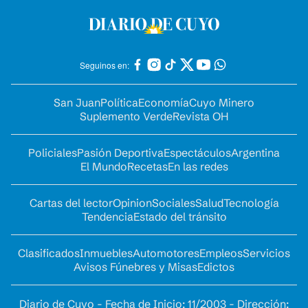
Seguinos en:
San Juan
Política
Economía
Cuyo Minero
Suplemento Verde
Revista OH
Policiales
Pasión Deportiva
Espectáculos
Argentina
El Mundo
Recetas
En las redes
Cartas del lector
Opinion
Sociales
Salud
Tecnología
Tendencia
Estado del tránsito
Clasificados
Inmuebles
Automotores
Empleos
Servicios
Avisos Fúnebres y Misas
Edictos
Diario de Cuyo - Fecha de Inicio: 11/2003 - Dirección: