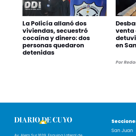
La Policía allanó dos
Desba
viviendas, secuestró
venta 
cocaína y dinero: dos
detuvi
personas quedaron
en San
detenidas
Por
Redac
Seccione
San Juan
Av. Alem Sur 1639. Esquina Lateral de