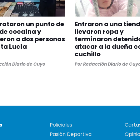
rataron un punto de
Entraron a una tiend
de cocaína y
llevaron ropa y
eron a dos personas
terminaron detenido
ta Lucía
atacar a la dueña c
cuchillo
ción Diario de Cuyo
Por
Redacción Diario de Cuy
s
Policiales
Cartas
Pasión Deportiva
Opini