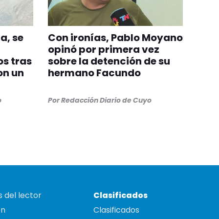
a, se
Con ironías, Pablo Moyano
opinó por primera vez
s tras
sobre la detención de su
on un
hermano Facundo
o
Por
Redacción Diario de Cuyo
 del lector
Clasificados
on
Clasificados