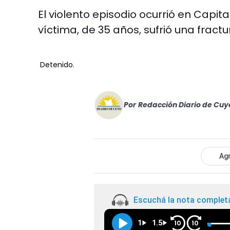
El violento episodio ocurrió en Capi
víctima, de 35 años, sufrió una fract
Detenido.
Por
Redacción Diario de Cuy
Agr
Escuchá la nota complet
1
1.5
10
10