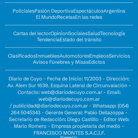
Policiales
Pasión Deportiva
Espectáculos
Argentina
El Mundo
Recetas
En las redes
Cartas del lector
Opinion
Sociales
Salud
Tecnología
Tendencia
Estado del tránsito
Clasificados
Inmuebles
Automotores
Empleos
Servicios
Avisos Fúnebres y Misas
Edictos
Diario de Cuyo - Fecha de Inicio: 11/2003 - Dirección:
Av. Alem Sur 1639. Esquina Lateral de Circunvalación -
Contacto:
web@diariodecuyo.com.ar
- Email:
web@diariodecuyo.com.ar
/
publicidad@diariodecuyo.com.ar
-
Whatsapp: (054)
264 5045343 - Gerente General: Pablo Dellazoppa -
Secretario de Redacción: Diego Castillo - Editor Web:
Mario Romero - Empresa propietaria del medio -
FRANCISCO MONTES S.A.C.I.F.