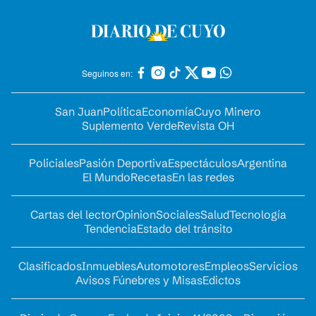
Seguinos en:
San Juan
Política
Economía
Cuyo Minero
Suplemento Verde
Revista OH
Policiales
Pasión Deportiva
Espectáculos
Argentina
El Mundo
Recetas
En las redes
Cartas del lector
Opinion
Sociales
Salud
Tecnología
Tendencia
Estado del tránsito
Clasificados
Inmuebles
Automotores
Empleos
Servicios
Avisos Fúnebres y Misas
Edictos