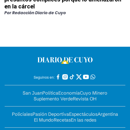
en la cárcel
Por
Redacción Diario de Cuyo
Seguinos en:
San Juan
Política
Economía
Cuyo Minero
Suplemento Verde
Revista OH
Policiales
Pasión Deportiva
Espectáculos
Argentina
El Mundo
Recetas
En las redes