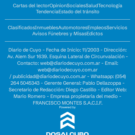
Cartas del lector
Opinion
Sociales
Salud
Tecnología
Tendencia
Estado del tránsito
Clasificados
Inmuebles
Automotores
Empleos
Servicios
Avisos Fúnebres y Misas
Edictos
Diario de Cuyo - Fecha de Inicio: 11/2003 - Dirección:
Av. Alem Sur 1639. Esquina Lateral de Circunvalación -
Contacto:
web@diariodecuyo.com.ar
- Email:
web@diariodecuyo.com.ar
/
publicidad@diariodecuyo.com.ar
-
Whatsapp: (054)
264 5045343 - Gerente General: Pablo Dellazoppa -
Secretario de Redacción: Diego Castillo - Editor Web:
Mario Romero - Empresa propietaria del medio -
FRANCISCO MONTES S.A.C.I.F.