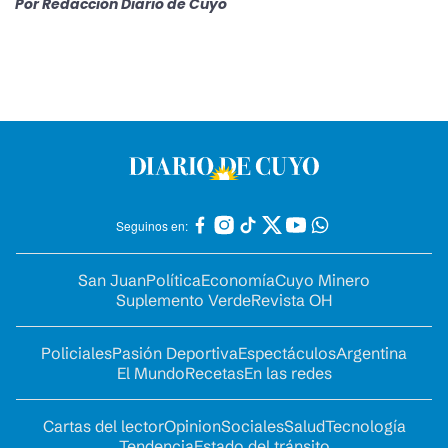
Por
Redacción Diario de Cuyo
Seguinos en:
San Juan
Política
Economía
Cuyo Minero
Suplemento Verde
Revista OH
Policiales
Pasión Deportiva
Espectáculos
Argentina
El Mundo
Recetas
En las redes
Cartas del lector
Opinion
Sociales
Salud
Tecnología
Tendencia
Estado del tránsito