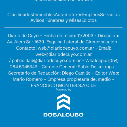
Clasificados
Inmuebles
Automotores
Empleos
Servicios
Avisos Fúnebres y Misas
Edictos
Diario de Cuyo - Fecha de Inicio: 11/2003 - Dirección:
Av. Alem Sur 1639. Esquina Lateral de Circunvalación -
Contacto:
web@diariodecuyo.com.ar
- Email:
web@diariodecuyo.com.ar
/
publicidad@diariodecuyo.com.ar
-
Whatsapp: (054)
264 5045343 - Gerente General: Pablo Dellazoppa -
Secretario de Redacción: Diego Castillo - Editor Web:
Mario Romero - Empresa propietaria del medio -
FRANCISCO MONTES S.A.C.I.F.