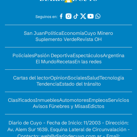
Seguinos en:
San Juan
Política
Economía
Cuyo Minero
Suplemento Verde
Revista OH
Policiales
Pasión Deportiva
Espectáculos
Argentina
El Mundo
Recetas
En las redes
Cartas del lector
Opinion
Sociales
Salud
Tecnología
Tendencia
Estado del tránsito
Clasificados
Inmuebles
Automotores
Empleos
Servicios
Avisos Fúnebres y Misas
Edictos
Diario de Cuyo - Fecha de Inicio: 11/2003 - Dirección:
Av. Alem Sur 1639. Esquina Lateral de Circunvalación -
Contacto:
web@diariodecuyo.com.ar
- Email: