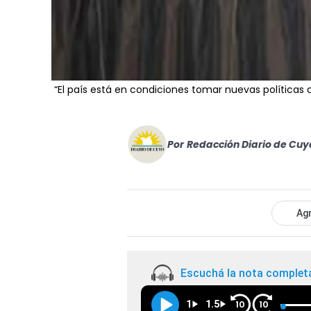
“El país está en condiciones tomar nuevas políticas d
Por
Redacción Diario de Cuy
Agr
Escuchá la nota complet
1
1.5
10
10