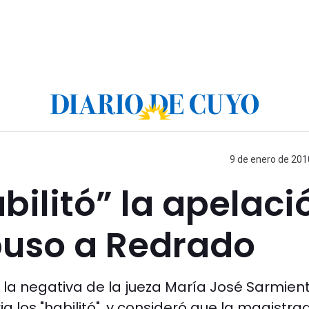
9 de enero de 201
ilitó” la apelaci
epuso a Redrado
 la negativa de la jueza María José Sarmien
ia los "habilitó", y consideró que la magistra