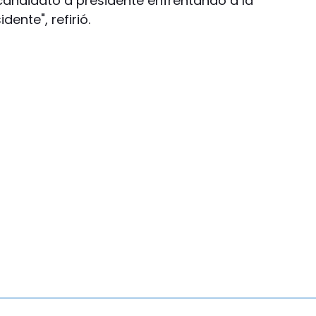
candidato a presidente enfrentando a la
dente", refirió.