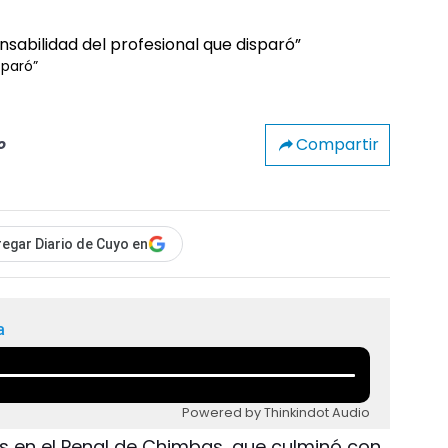
sparó”
Compartir
o
egar Diario de Cuyo en
a
Powered by Thinkindot Audio
es en el Penal de Chimbas, que culminó con