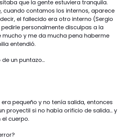
itaba que la gente estuviera tranquila.
he, cuando contamos los internos, aparece
ecir, el fallecido era otro interno (Sergio
y pedirle personalmente disculpas a la
uele mucho y me da mucha pena haberme
ilia entendió.
ó de un puntazo…
so era pequeño y no tenía salida, entonces
n proyectil si no había orificio de salida… y
 el cuerpo.
error?