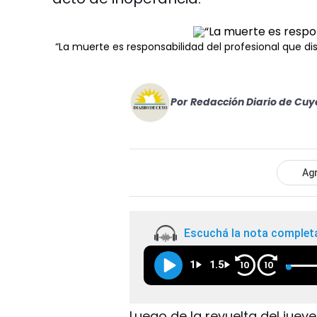
“La muerte es responsabilidad del profesional que di
Por
Redacción Diario de Cuy
Agr
Escuchá la nota complet
1
1.5
10
10
Luego de la revuelta del juev