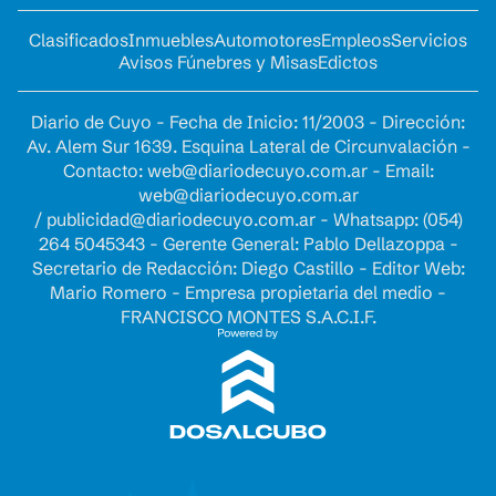
Clasificados
Inmuebles
Automotores
Empleos
Servicios
Avisos Fúnebres y Misas
Edictos
Diario de Cuyo - Fecha de Inicio: 11/2003 - Dirección:
Av. Alem Sur 1639. Esquina Lateral de Circunvalación -
Contacto:
web@diariodecuyo.com.ar
- Email:
web@diariodecuyo.com.ar
/
publicidad@diariodecuyo.com.ar
-
Whatsapp: (054)
264 5045343 - Gerente General: Pablo Dellazoppa -
Secretario de Redacción: Diego Castillo - Editor Web:
Mario Romero - Empresa propietaria del medio -
FRANCISCO MONTES S.A.C.I.F.