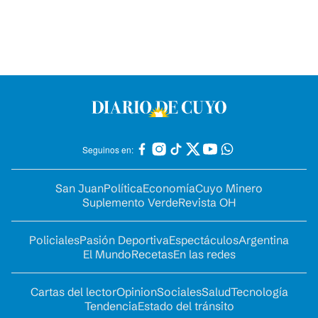
Seguinos en:
San Juan
Política
Economía
Cuyo Minero
Suplemento Verde
Revista OH
Policiales
Pasión Deportiva
Espectáculos
Argentina
El Mundo
Recetas
En las redes
Cartas del lector
Opinion
Sociales
Salud
Tecnología
Tendencia
Estado del tránsito