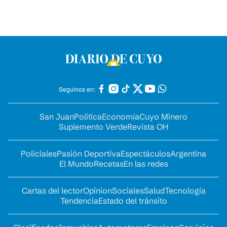
Seguinos en:
San Juan
Política
Economía
Cuyo Minero
Suplemento Verde
Revista OH
Policiales
Pasión Deportiva
Espectáculos
Argentina
El Mundo
Recetas
En las redes
Cartas del lector
Opinion
Sociales
Salud
Tecnología
Tendencia
Estado del tránsito