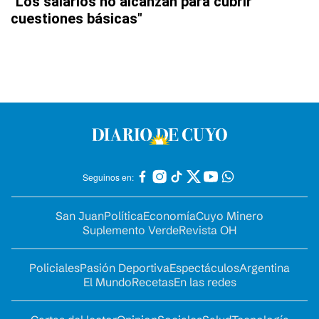
"Los salarios no alcanzan para cubrir
cuestiones básicas"
Seguinos en:
San Juan
Política
Economía
Cuyo Minero
Suplemento Verde
Revista OH
Policiales
Pasión Deportiva
Espectáculos
Argentina
El Mundo
Recetas
En las redes