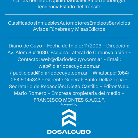
Cartas del lector
Opinion
Sociales
Salud
Tecnología
Tendencia
Estado del tránsito
Clasificados
Inmuebles
Automotores
Empleos
Servicios
Avisos Fúnebres y Misas
Edictos
Diario de Cuyo - Fecha de Inicio: 11/2003 - Dirección:
Av. Alem Sur 1639. Esquina Lateral de Circunvalación -
Contacto:
web@diariodecuyo.com.ar
- Email:
web@diariodecuyo.com.ar
/
publicidad@diariodecuyo.com.ar
-
Whatsapp: (054)
264 5045343 - Gerente General: Pablo Dellazoppa -
Secretario de Redacción: Diego Castillo - Editor Web:
Mario Romero - Empresa propietaria del medio -
FRANCISCO MONTES S.A.C.I.F.