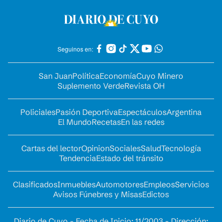
Seguinos en:
San Juan
Política
Economía
Cuyo Minero
Suplemento Verde
Revista OH
Policiales
Pasión Deportiva
Espectáculos
Argentina
El Mundo
Recetas
En las redes
Cartas del lector
Opinion
Sociales
Salud
Tecnología
Tendencia
Estado del tránsito
Clasificados
Inmuebles
Automotores
Empleos
Servicios
Avisos Fúnebres y Misas
Edictos
Diario de Cuyo - Fecha de Inicio: 11/2003 - Dirección: