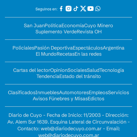
Seguinos en:
San Juan
Política
Economía
Cuyo Minero
Suplemento Verde
Revista OH
Policiales
Pasión Deportiva
Espectáculos
Argentina
El Mundo
Recetas
En las redes
Cartas del lector
Opinion
Sociales
Salud
Tecnología
Tendencia
Estado del tránsito
Clasificados
Inmuebles
Automotores
Empleos
Servicios
Avisos Fúnebres y Misas
Edictos
Diario de Cuyo - Fecha de Inicio: 11/2003 - Dirección:
Av. Alem Sur 1639. Esquina Lateral de Circunvalación -
Contacto:
web@diariodecuyo.com.ar
- Email:
web@diariodecuyo.com.ar