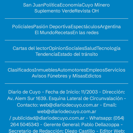
San Juan
Política
Economía
Cuyo Minero
Suplemento Verde
Revista OH
Policiales
Pasión Deportiva
Espectáculos
Argentina
El Mundo
Recetas
En las redes
Cartas del lector
Opinion
Sociales
Salud
Tecnología
Tendencia
Estado del tránsito
Clasificados
Inmuebles
Automotores
Empleos
Servicios
Avisos Fúnebres y Misas
Edictos
Diario de Cuyo - Fecha de Inicio: 11/2003 - Dirección:
Av. Alem Sur 1639. Esquina Lateral de Circunvalación -
Contacto:
web@diariodecuyo.com.ar
- Email:
web@diariodecuyo.com.ar
/
publicidad@diariodecuyo.com.ar
-
Whatsapp: (054)
264 5045343 - Gerente General: Pablo Dellazoppa -
Secretario de Redacción: Diego Castillo - Editor Web: