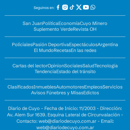
Seguinos en:
San Juan
Política
Economía
Cuyo Minero
Suplemento Verde
Revista OH
Policiales
Pasión Deportiva
Espectáculos
Argentina
El Mundo
Recetas
En las redes
Cartas del lector
Opinion
Sociales
Salud
Tecnología
Tendencia
Estado del tránsito
Clasificados
Inmuebles
Automotores
Empleos
Servicios
Avisos Fúnebres y Misas
Edictos
Diario de Cuyo - Fecha de Inicio: 11/2003 - Dirección:
Av. Alem Sur 1639. Esquina Lateral de Circunvalación -
Contacto:
web@diariodecuyo.com.ar
- Email:
web@diariodecuyo.com.ar