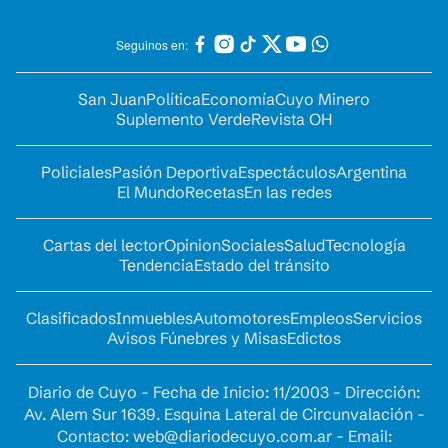
Seguinos en:
San Juan
Política
Economía
Cuyo Minero
Suplemento Verde
Revista OH
Policiales
Pasión Deportiva
Espectáculos
Argentina
El Mundo
Recetas
En las redes
Cartas del lector
Opinion
Sociales
Salud
Tecnología
Tendencia
Estado del tránsito
Clasificados
Inmuebles
Automotores
Empleos
Servicios
Avisos Fúnebres y Misas
Edictos
Diario de Cuyo - Fecha de Inicio: 11/2003 - Dirección:
Av. Alem Sur 1639. Esquina Lateral de Circunvalación -
Contacto:
web@diariodecuyo.com.ar
- Email: