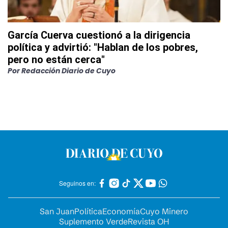
García Cuerva cuestionó a la dirigencia
política y advirtió: "Hablan de los pobres,
pero no están cerca"
Por
Redacción Diario de Cuyo
Seguinos en:
San Juan
Política
Economía
Cuyo Minero
Suplemento Verde
Revista OH