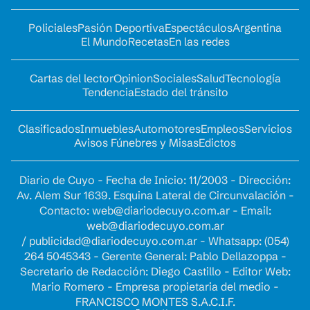
Policiales
Pasión Deportiva
Espectáculos
Argentina
El Mundo
Recetas
En las redes
Cartas del lector
Opinion
Sociales
Salud
Tecnología
Tendencia
Estado del tránsito
Clasificados
Inmuebles
Automotores
Empleos
Servicios
Avisos Fúnebres y Misas
Edictos
Diario de Cuyo - Fecha de Inicio: 11/2003 - Dirección:
Av. Alem Sur 1639. Esquina Lateral de Circunvalación -
Contacto:
web@diariodecuyo.com.ar
- Email:
web@diariodecuyo.com.ar
/
publicidad@diariodecuyo.com.ar
-
Whatsapp: (054)
264 5045343 - Gerente General: Pablo Dellazoppa -
Secretario de Redacción: Diego Castillo - Editor Web:
Mario Romero - Empresa propietaria del medio -
FRANCISCO MONTES S.A.C.I.F.