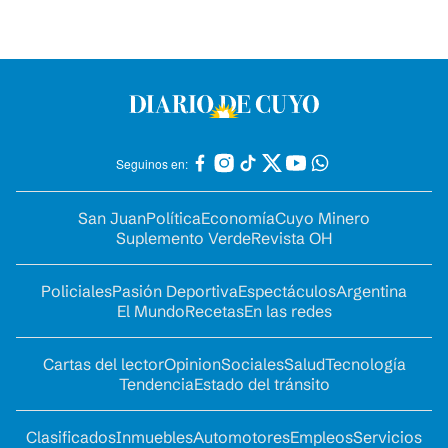
Seguinos en:
San Juan
Política
Economía
Cuyo Minero
Suplemento Verde
Revista OH
Policiales
Pasión Deportiva
Espectáculos
Argentina
El Mundo
Recetas
En las redes
Cartas del lector
Opinion
Sociales
Salud
Tecnología
Tendencia
Estado del tránsito
Clasificados
Inmuebles
Automotores
Empleos
Servicios