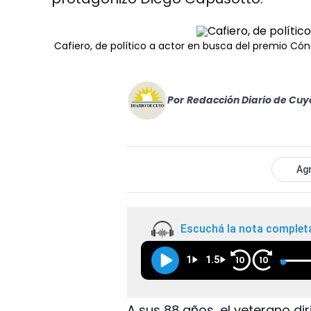
Cafiero, de político a actor en busca del premio Có
Por
Redacción Diario de Cuy
Agr
Escuchá la nota complet
1
1.5
10
10
A sus 88 años, el veterano di