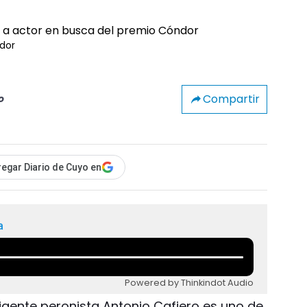
ndor
Compartir
o
egar Diario de Cuyo en
a
Powered by Thinkindot Audio
rigente peronista Antonio Cafiero es uno de