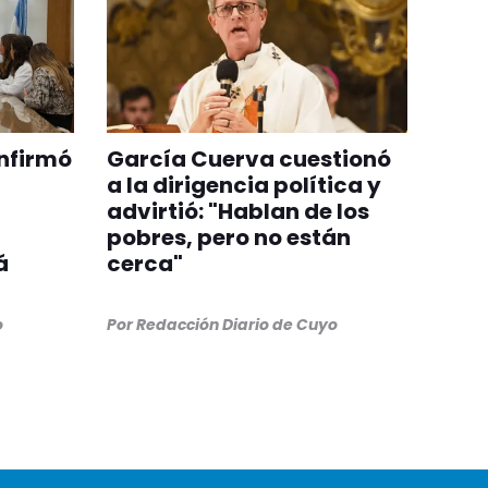
onfirmó
García Cuerva cuestionó
a la dirigencia política y
advirtió: "Hablan de los
pobres, pero no están
á
cerca"
o
Por
Redacción Diario de Cuyo