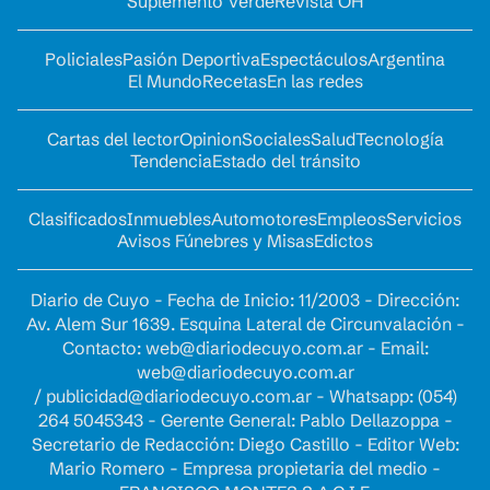
Suplemento Verde
Revista OH
Policiales
Pasión Deportiva
Espectáculos
Argentina
El Mundo
Recetas
En las redes
Cartas del lector
Opinion
Sociales
Salud
Tecnología
Tendencia
Estado del tránsito
Clasificados
Inmuebles
Automotores
Empleos
Servicios
Avisos Fúnebres y Misas
Edictos
Diario de Cuyo - Fecha de Inicio: 11/2003 - Dirección:
Av. Alem Sur 1639. Esquina Lateral de Circunvalación -
Contacto:
web@diariodecuyo.com.ar
- Email:
web@diariodecuyo.com.ar
/
publicidad@diariodecuyo.com.ar
-
Whatsapp: (054)
264 5045343 - Gerente General: Pablo Dellazoppa -
Secretario de Redacción: Diego Castillo - Editor Web:
Mario Romero - Empresa propietaria del medio -