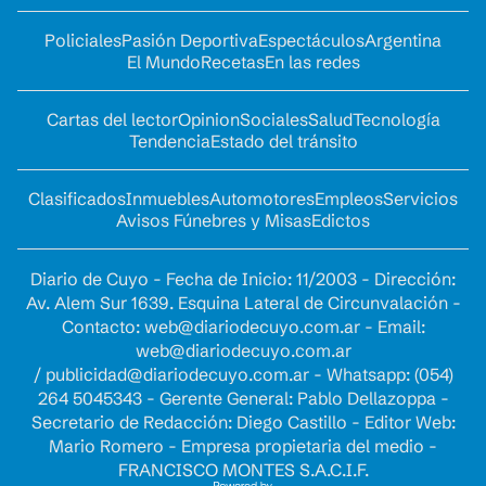
Policiales
Pasión Deportiva
Espectáculos
Argentina
El Mundo
Recetas
En las redes
Cartas del lector
Opinion
Sociales
Salud
Tecnología
Tendencia
Estado del tránsito
Clasificados
Inmuebles
Automotores
Empleos
Servicios
Avisos Fúnebres y Misas
Edictos
Diario de Cuyo - Fecha de Inicio: 11/2003 - Dirección:
Av. Alem Sur 1639. Esquina Lateral de Circunvalación -
Contacto:
web@diariodecuyo.com.ar
- Email:
web@diariodecuyo.com.ar
/
publicidad@diariodecuyo.com.ar
-
Whatsapp: (054)
264 5045343 - Gerente General: Pablo Dellazoppa -
Secretario de Redacción: Diego Castillo - Editor Web:
Mario Romero - Empresa propietaria del medio -
FRANCISCO MONTES S.A.C.I.F.