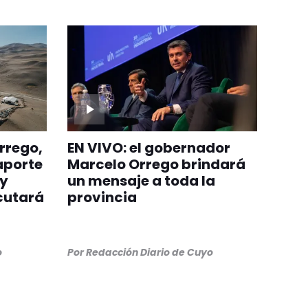
rrego,
EN VIVO: el gobernador
aporte
Marcelo Orrego brindará
 y
un mensaje a toda la
cutará
provincia
o
Por
Redacción Diario de Cuyo