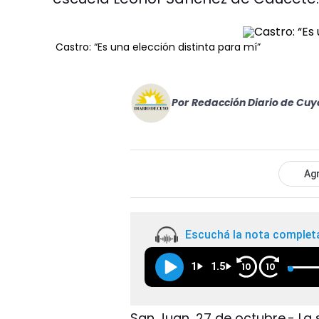
Castro: “Es una elección distinta para mí”
Por
Redacción Diario de Cuy
Agr
Escuchá la nota complet
1
1.5
10
10
San Juan, 27 de octubre.- La