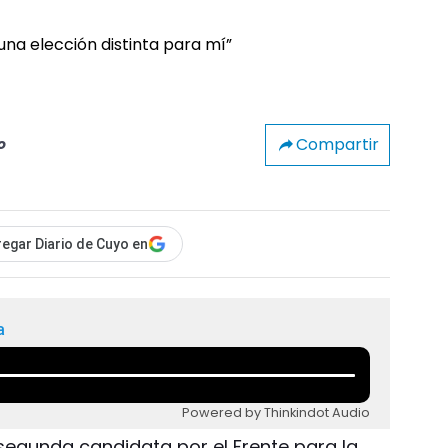
Compartir
o
egar Diario de Cuyo en
a
Powered by Thinkindot Audio
 segunda candidata por el Frente para la