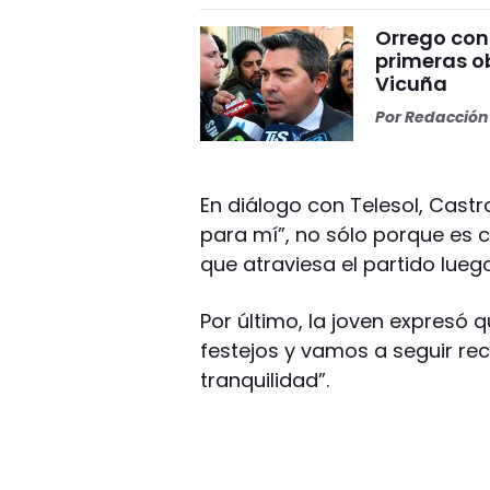
Orrego conf
primeras o
Vicuña
Por
Redacción 
En diálogo con Telesol, Castro
para mí”, no sólo porque es c
que atraviesa el partido luego 
Por último, la joven expresó
festejos y vamos a seguir re
tranquilidad”.