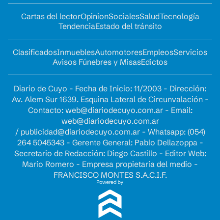
Cartas del lector
Opinion
Sociales
Salud
Tecnología
Tendencia
Estado del tránsito
Clasificados
Inmuebles
Automotores
Empleos
Servicios
Avisos Fúnebres y Misas
Edictos
Diario de Cuyo - Fecha de Inicio: 11/2003 - Dirección:
Av. Alem Sur 1639. Esquina Lateral de Circunvalación -
Contacto:
web@diariodecuyo.com.ar
- Email:
web@diariodecuyo.com.ar
/
publicidad@diariodecuyo.com.ar
-
Whatsapp: (054)
264 5045343 - Gerente General: Pablo Dellazoppa -
Secretario de Redacción: Diego Castillo - Editor Web:
Mario Romero - Empresa propietaria del medio -
FRANCISCO MONTES S.A.C.I.F.