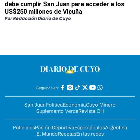
debe cumplir San Juan para acceder a los
US$250 millones de Vicuña
Por
Redacción Diario de Cuyo
Seguinos en:
San Juan
Política
Economía
Cuyo Minero
Suplemento Verde
Revista OH
Policiales
Pasión Deportiva
Espectáculos
Argentina
El Mundo
Recetas
En las redes