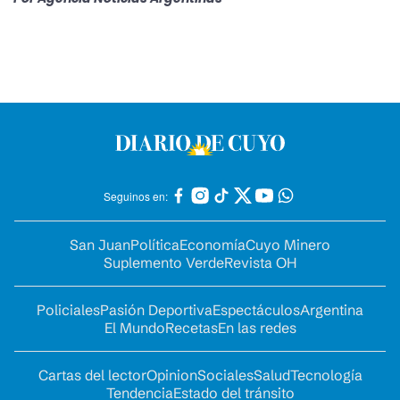
Seguinos en:
San Juan
Política
Economía
Cuyo Minero
Suplemento Verde
Revista OH
Policiales
Pasión Deportiva
Espectáculos
Argentina
El Mundo
Recetas
En las redes
Cartas del lector
Opinion
Sociales
Salud
Tecnología
Tendencia
Estado del tránsito