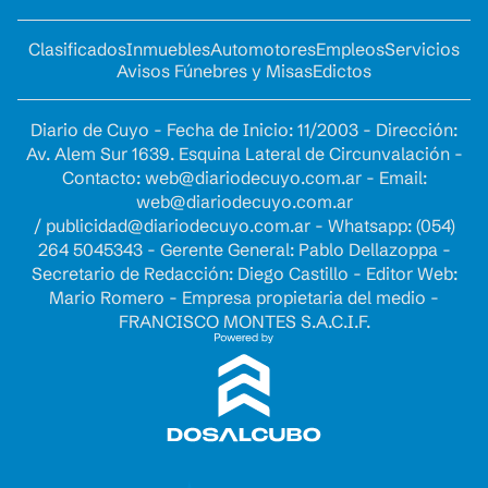
Clasificados
Inmuebles
Automotores
Empleos
Servicios
Avisos Fúnebres y Misas
Edictos
Diario de Cuyo - Fecha de Inicio: 11/2003 - Dirección:
Av. Alem Sur 1639. Esquina Lateral de Circunvalación -
Contacto:
web@diariodecuyo.com.ar
- Email:
web@diariodecuyo.com.ar
/
publicidad@diariodecuyo.com.ar
-
Whatsapp: (054)
264 5045343 - Gerente General: Pablo Dellazoppa -
Secretario de Redacción: Diego Castillo - Editor Web:
Mario Romero - Empresa propietaria del medio -
FRANCISCO MONTES S.A.C.I.F.