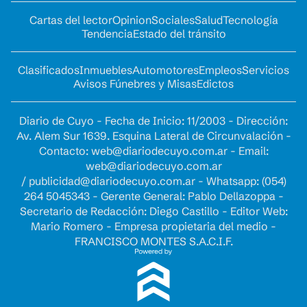
Cartas del lector
Opinion
Sociales
Salud
Tecnología
Tendencia
Estado del tránsito
Clasificados
Inmuebles
Automotores
Empleos
Servicios
Avisos Fúnebres y Misas
Edictos
Diario de Cuyo - Fecha de Inicio: 11/2003 - Dirección:
Av. Alem Sur 1639. Esquina Lateral de Circunvalación -
Contacto:
web@diariodecuyo.com.ar
- Email:
web@diariodecuyo.com.ar
/
publicidad@diariodecuyo.com.ar
-
Whatsapp: (054)
264 5045343 - Gerente General: Pablo Dellazoppa -
Secretario de Redacción: Diego Castillo - Editor Web:
Mario Romero - Empresa propietaria del medio -
FRANCISCO MONTES S.A.C.I.F.