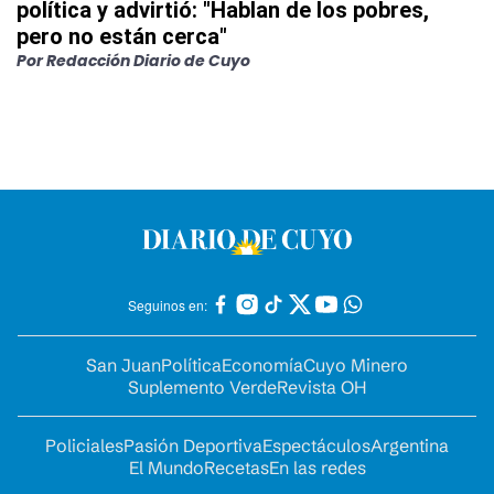
política y advirtió: "Hablan de los pobres,
pero no están cerca"
Por
Redacción Diario de Cuyo
Seguinos en:
San Juan
Política
Economía
Cuyo Minero
Suplemento Verde
Revista OH
Policiales
Pasión Deportiva
Espectáculos
Argentina
El Mundo
Recetas
En las redes