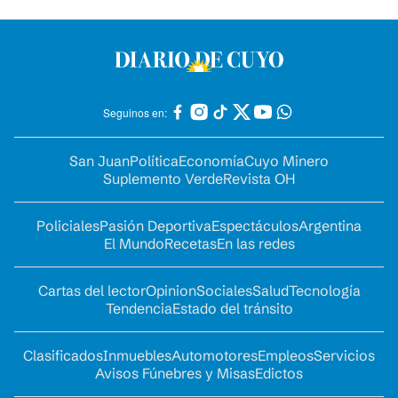
Seguinos en:
San Juan
Política
Economía
Cuyo Minero
Suplemento Verde
Revista OH
Policiales
Pasión Deportiva
Espectáculos
Argentina
El Mundo
Recetas
En las redes
Cartas del lector
Opinion
Sociales
Salud
Tecnología
Tendencia
Estado del tránsito
Clasificados
Inmuebles
Automotores
Empleos
Servicios
Avisos Fúnebres y Misas
Edictos