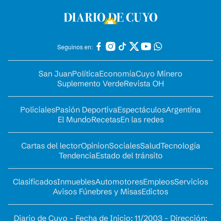
Seguinos en:
San Juan
Política
Economía
Cuyo Minero
Suplemento Verde
Revista OH
Policiales
Pasión Deportiva
Espectáculos
Argentina
El Mundo
Recetas
En las redes
Cartas del lector
Opinion
Sociales
Salud
Tecnología
Tendencia
Estado del tránsito
Clasificados
Inmuebles
Automotores
Empleos
Servicios
Avisos Fúnebres y Misas
Edictos
Diario de Cuyo - Fecha de Inicio: 11/2003 - Dirección: