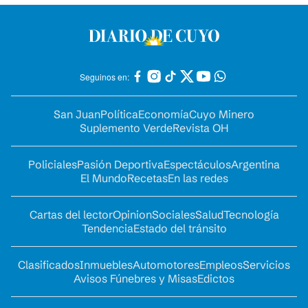
Seguinos en:
San Juan
Política
Economía
Cuyo Minero
Suplemento Verde
Revista OH
Policiales
Pasión Deportiva
Espectáculos
Argentina
El Mundo
Recetas
En las redes
Cartas del lector
Opinion
Sociales
Salud
Tecnología
Tendencia
Estado del tránsito
Clasificados
Inmuebles
Automotores
Empleos
Servicios
Avisos Fúnebres y Misas
Edictos