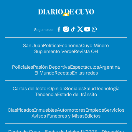
Seguinos en:
San Juan
Política
Economía
Cuyo Minero
Suplemento Verde
Revista OH
Policiales
Pasión Deportiva
Espectáculos
Argentina
El Mundo
Recetas
En las redes
Cartas del lector
Opinion
Sociales
Salud
Tecnología
Tendencia
Estado del tránsito
Clasificados
Inmuebles
Automotores
Empleos
Servicios
Avisos Fúnebres y Misas
Edictos
Diario de Cuyo - Fecha de Inicio: 11/2003 - Dirección: