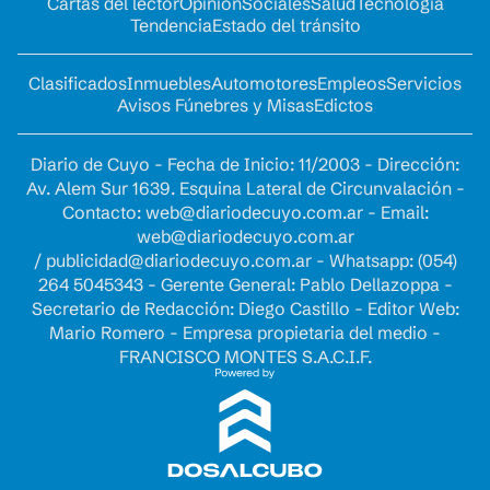
Cartas del lector
Opinion
Sociales
Salud
Tecnología
Tendencia
Estado del tránsito
Clasificados
Inmuebles
Automotores
Empleos
Servicios
Avisos Fúnebres y Misas
Edictos
Diario de Cuyo - Fecha de Inicio: 11/2003 - Dirección:
Av. Alem Sur 1639. Esquina Lateral de Circunvalación -
Contacto:
web@diariodecuyo.com.ar
- Email:
web@diariodecuyo.com.ar
/
publicidad@diariodecuyo.com.ar
-
Whatsapp: (054)
264 5045343 - Gerente General: Pablo Dellazoppa -
Secretario de Redacción: Diego Castillo - Editor Web:
Mario Romero - Empresa propietaria del medio -
FRANCISCO MONTES S.A.C.I.F.