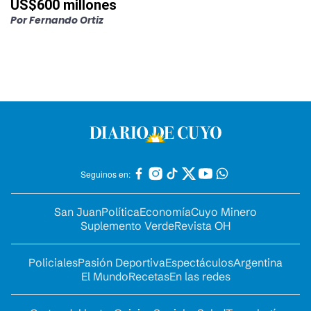
US$600 millones
Por
Fernando Ortiz
Seguinos en:
San Juan
Política
Economía
Cuyo Minero
Suplemento Verde
Revista OH
Policiales
Pasión Deportiva
Espectáculos
Argentina
El Mundo
Recetas
En las redes