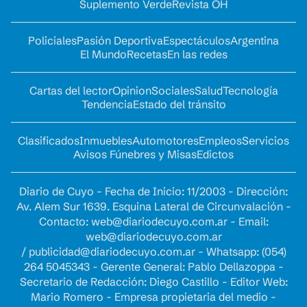
Suplemento Verde
Revista OH
Policiales
Pasión Deportiva
Espectáculos
Argentina
El Mundo
Recetas
En las redes
Cartas del lector
Opinion
Sociales
Salud
Tecnología
Tendencia
Estado del tránsito
Clasificados
Inmuebles
Automotores
Empleos
Servicios
Avisos Fúnebres y Misas
Edictos
Diario de Cuyo - Fecha de Inicio: 11/2003 - Dirección:
Av. Alem Sur 1639. Esquina Lateral de Circunvalación -
Contacto:
web@diariodecuyo.com.ar
- Email:
web@diariodecuyo.com.ar
/
publicidad@diariodecuyo.com.ar
-
Whatsapp: (054)
264 5045343 - Gerente General: Pablo Dellazoppa -
Secretario de Redacción: Diego Castillo - Editor Web:
Mario Romero - Empresa propietaria del medio -