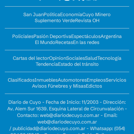
San Juan
Política
Economía
Cuyo Minero
Suplemento Verde
Revista OH
Policiales
Pasión Deportiva
Espectáculos
Argentina
El Mundo
Recetas
En las redes
Cartas del lector
Opinion
Sociales
Salud
Tecnología
Tendencia
Estado del tránsito
Clasificados
Inmuebles
Automotores
Empleos
Servicios
Avisos Fúnebres y Misas
Edictos
Diario de Cuyo - Fecha de Inicio: 11/2003 - Dirección:
Av. Alem Sur 1639. Esquina Lateral de Circunvalación -
Contacto:
web@diariodecuyo.com.ar
- Email:
web@diariodecuyo.com.ar
/
publicidad@diariodecuyo.com.ar
-
Whatsapp: (054)