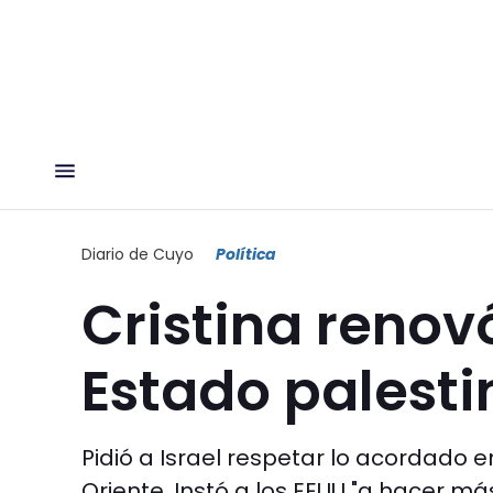
Diario de Cuyo
Política
Cristina renov
Estado palesti
Pidió a Israel respetar lo acordado 
Oriente. Instó a los EEUU "a hacer má