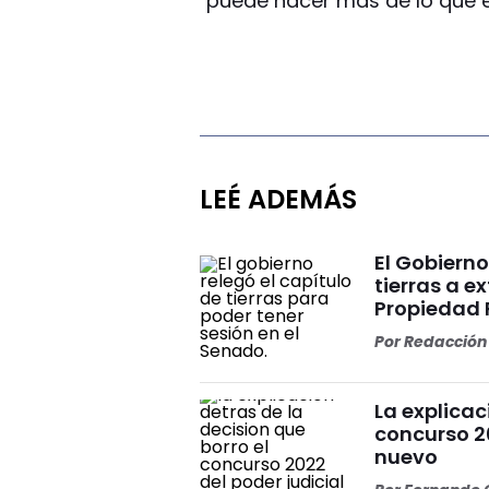
"puede hacer más de lo que e
LEÉ ADEMÁS
El Gobierno
tierras a e
Propiedad 
Por
Redacción 
La explicac
concurso 2
nuevo