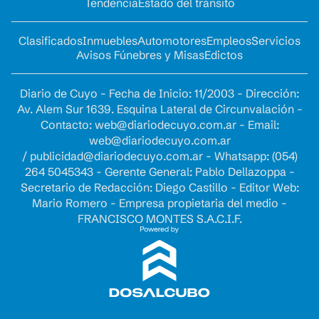
Tendencia
Estado del tránsito
Clasificados
Inmuebles
Automotores
Empleos
Servicios
Avisos Fúnebres y Misas
Edictos
Diario de Cuyo - Fecha de Inicio: 11/2003 - Dirección:
Av. Alem Sur 1639. Esquina Lateral de Circunvalación -
Contacto:
web@diariodecuyo.com.ar
- Email:
web@diariodecuyo.com.ar
/
publicidad@diariodecuyo.com.ar
-
Whatsapp: (054)
264 5045343 - Gerente General: Pablo Dellazoppa -
Secretario de Redacción: Diego Castillo - Editor Web:
Mario Romero - Empresa propietaria del medio -
FRANCISCO MONTES S.A.C.I.F.