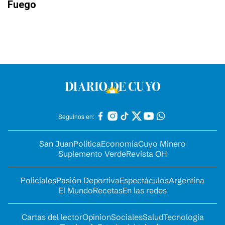
Fuego
Seguinos en:
San Juan
Política
Economía
Cuyo Minero
Suplemento Verde
Revista OH
Policiales
Pasión Deportiva
Espectáculos
Argentina
El Mundo
Recetas
En las redes
Cartas del lector
Opinion
Sociales
Salud
Tecnología