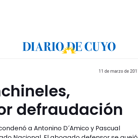
11 de marzo de 2011
chineles,
r defraudación
n condenó a Antonino D´Amico y Pascual
ado Nacional. El abogado defensor se quejó