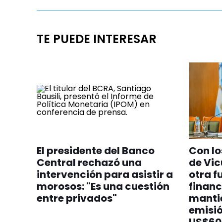
TE PUEDE INTERESAR
El presidente del Banco
Con lo
Central rechazó una
de Vi
intervención para asistir a
otra f
morosos: "Es una cuestión
financ
entre privados"
manti
emisió