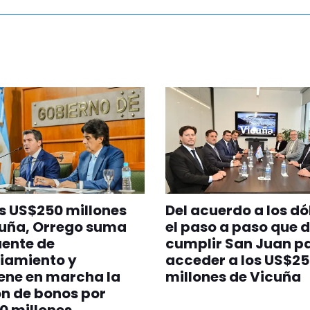
s US$250 millones
Del acuerdo a los dó
cuña, Orrego suma
el paso a paso que 
uente de
cumplir San Juan p
iamiento y
acceder a los US$2
ene en marcha la
millones de Vicuña
n de bonos por