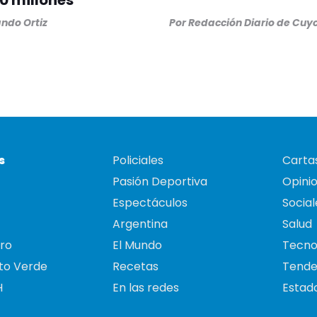
0 millones
ndo Ortiz
Por
Redacción Diario de Cuy
s
Policiales
Cartas
Pasión Deportiva
Opini
Espectáculos
Social
Argentina
Salud
ro
El Mundo
Tecno
to Verde
Recetas
Tende
H
En las redes
Estado