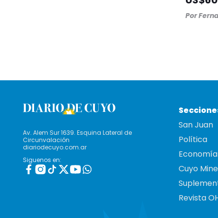
US$60
Por
Ferna
Seccione
San Juan
Av. Alem Sur 1639. Esquina Lateral de
Política
Circunvalación
diariodecuyo.com.ar
Economía
Siguenos en:
Cuyo Mine
Suplemen
Revista O