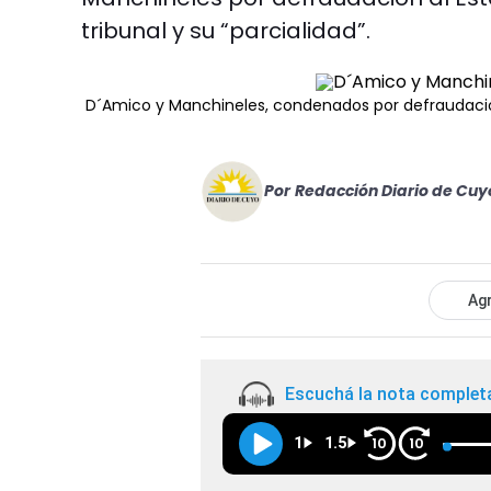
tribunal y su “parcialidad”.
D´Amico y Manchineles, condenados por defraudaci
Por
Redacción Diario de Cuy
Agr
Escuchá la nota complet
1
1.5
10
10