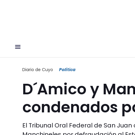
Diario de Cuyo
Política
D´Amico y Man
condenados po
El Tribunal Oral Federal de San Jua
Manchineles por defraudación al Est