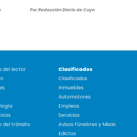
o
Por
Redacción Diario de Cuyo
 del lector
Clasificados
on
Clasificados
es
Inmuebles
Automotores
logía
Empleos
ncia
Servicios
 del tránsito
Avisos Fúnebres y Misas
Edictos