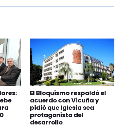
lares:
El Bloquismo respaldó el
debe
acuerdo con Vicuña y
ara
pidió que Iglesia sea
50
protagonista del
desarrollo