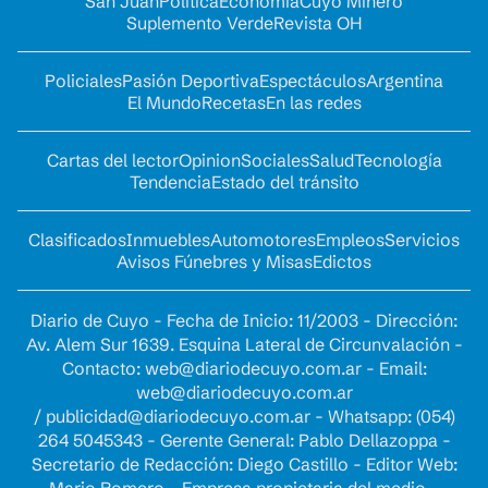
San Juan
Política
Economía
Cuyo Minero
Suplemento Verde
Revista OH
Policiales
Pasión Deportiva
Espectáculos
Argentina
El Mundo
Recetas
En las redes
Cartas del lector
Opinion
Sociales
Salud
Tecnología
Tendencia
Estado del tránsito
Clasificados
Inmuebles
Automotores
Empleos
Servicios
Avisos Fúnebres y Misas
Edictos
Diario de Cuyo - Fecha de Inicio: 11/2003 - Dirección:
Av. Alem Sur 1639. Esquina Lateral de Circunvalación -
Contacto:
web@diariodecuyo.com.ar
- Email:
web@diariodecuyo.com.ar
/
publicidad@diariodecuyo.com.ar
-
Whatsapp: (054)
264 5045343 - Gerente General: Pablo Dellazoppa -
Secretario de Redacción: Diego Castillo - Editor Web: