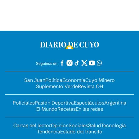
Seguinos en:
San Juan
Política
Economía
Cuyo Minero
Suplemento Verde
Revista OH
Policiales
Pasión Deportiva
Espectáculos
Argentina
El Mundo
Recetas
En las redes
Cartas del lector
Opinion
Sociales
Salud
Tecnología
Tendencia
Estado del tránsito