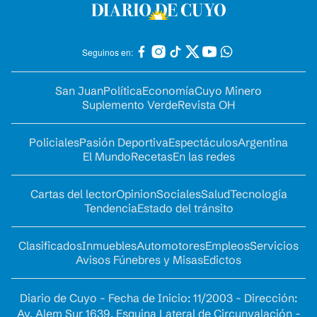
Seguinos en:
San Juan
Política
Economía
Cuyo Minero
Suplemento Verde
Revista OH
Policiales
Pasión Deportiva
Espectáculos
Argentina
El Mundo
Recetas
En las redes
Cartas del lector
Opinion
Sociales
Salud
Tecnología
Tendencia
Estado del tránsito
Clasificados
Inmuebles
Automotores
Empleos
Servicios
Avisos Fúnebres y Misas
Edictos
Diario de Cuyo - Fecha de Inicio: 11/2003 - Dirección:
Av. Alem Sur 1639. Esquina Lateral de Circunvalación -