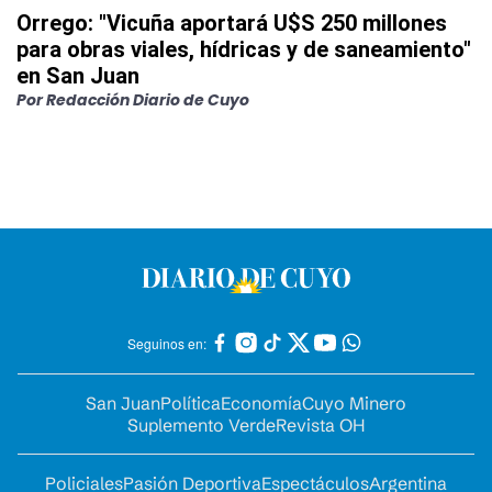
Orrego: "Vicuña aportará U$S 250 millones
para obras viales, hídricas y de saneamiento"
en San Juan
Por
Redacción Diario de Cuyo
Seguinos en:
San Juan
Política
Economía
Cuyo Minero
Suplemento Verde
Revista OH
Policiales
Pasión Deportiva
Espectáculos
Argentina