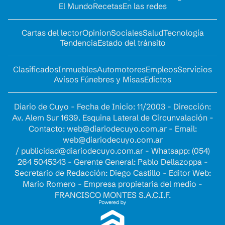
El Mundo
Recetas
En las redes
Cartas del lector
Opinion
Sociales
Salud
Tecnología
Tendencia
Estado del tránsito
Clasificados
Inmuebles
Automotores
Empleos
Servicios
Avisos Fúnebres y Misas
Edictos
Diario de Cuyo - Fecha de Inicio: 11/2003 - Dirección:
Av. Alem Sur 1639. Esquina Lateral de Circunvalación -
Contacto:
web@diariodecuyo.com.ar
- Email:
web@diariodecuyo.com.ar
/
publicidad@diariodecuyo.com.ar
-
Whatsapp: (054)
264 5045343 - Gerente General: Pablo Dellazoppa -
Secretario de Redacción: Diego Castillo - Editor Web:
Mario Romero - Empresa propietaria del medio -
FRANCISCO MONTES S.A.C.I.F.