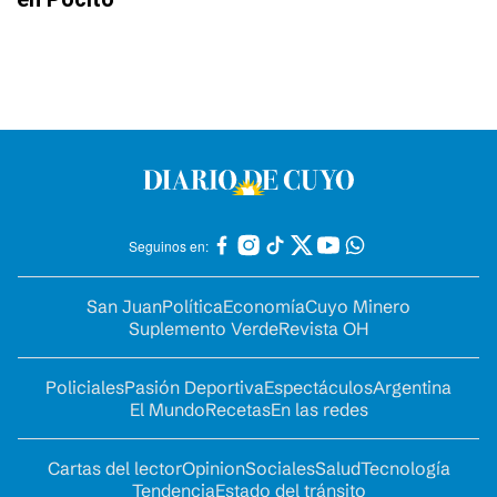
Seguinos en:
San Juan
Política
Economía
Cuyo Minero
Suplemento Verde
Revista OH
Policiales
Pasión Deportiva
Espectáculos
Argentina
El Mundo
Recetas
En las redes
Cartas del lector
Opinion
Sociales
Salud
Tecnología
Tendencia
Estado del tránsito