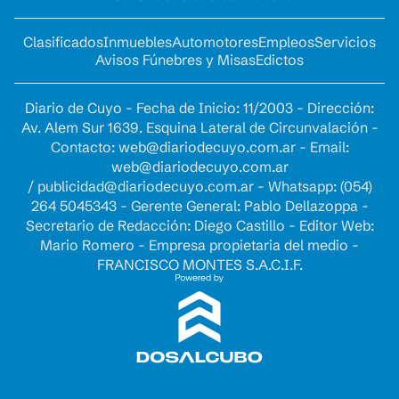
Clasificados
Inmuebles
Automotores
Empleos
Servicios
Avisos Fúnebres y Misas
Edictos
Diario de Cuyo - Fecha de Inicio: 11/2003 - Dirección:
Av. Alem Sur 1639. Esquina Lateral de Circunvalación -
Contacto:
web@diariodecuyo.com.ar
- Email:
web@diariodecuyo.com.ar
/
publicidad@diariodecuyo.com.ar
-
Whatsapp: (054)
264 5045343 - Gerente General: Pablo Dellazoppa -
Secretario de Redacción: Diego Castillo - Editor Web:
Mario Romero - Empresa propietaria del medio -
FRANCISCO MONTES S.A.C.I.F.