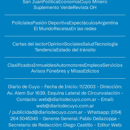
San Juan
Política
Economía
Cuyo Minero
Suplemento Verde
Revista OH
Policiales
Pasión Deportiva
Espectáculos
Argentina
El Mundo
Recetas
En las redes
Cartas del lector
Opinion
Sociales
Salud
Tecnología
Tendencia
Estado del tránsito
Clasificados
Inmuebles
Automotores
Empleos
Servicios
Avisos Fúnebres y Misas
Edictos
Diario de Cuyo - Fecha de Inicio: 11/2003 - Dirección:
Av. Alem Sur 1639. Esquina Lateral de Circunvalación -
Contacto:
web@diariodecuyo.com.ar
- Email:
web@diariodecuyo.com.ar
/
publicidad@diariodecuyo.com.ar
-
Whatsapp: (054)
264 5045343 - Gerente General: Pablo Dellazoppa -
Secretario de Redacción: Diego Castillo - Editor Web: