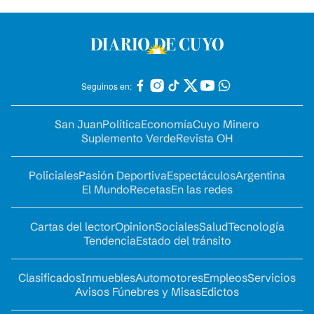
Seguinos en:
San Juan
Política
Economía
Cuyo Minero
Suplemento Verde
Revista OH
Policiales
Pasión Deportiva
Espectáculos
Argentina
El Mundo
Recetas
En las redes
Cartas del lector
Opinion
Sociales
Salud
Tecnología
Tendencia
Estado del tránsito
Clasificados
Inmuebles
Automotores
Empleos
Servicios
Avisos Fúnebres y Misas
Edictos