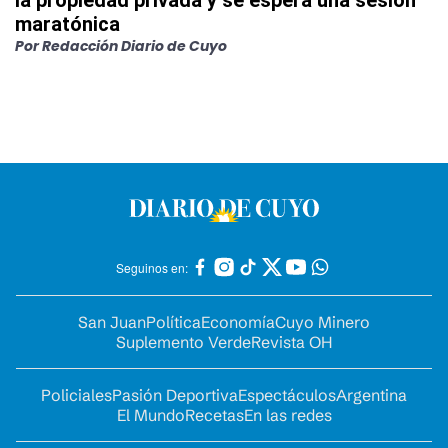
la propiedad privada y se espera una sesión
maratónica
Por
Redacción Diario de Cuyo
Seguinos en:
San Juan
Política
Economía
Cuyo Minero
Suplemento Verde
Revista OH
Policiales
Pasión Deportiva
Espectáculos
Argentina
El Mundo
Recetas
En las redes