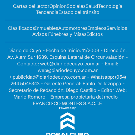
Cartas del lector
Opinion
Sociales
Salud
Tecnología
Tendencia
Estado del tránsito
Clasificados
Inmuebles
Automotores
Empleos
Servicios
Avisos Fúnebres y Misas
Edictos
Diario de Cuyo - Fecha de Inicio: 11/2003 - Dirección:
Av. Alem Sur 1639. Esquina Lateral de Circunvalación -
Contacto:
web@diariodecuyo.com.ar
- Email:
web@diariodecuyo.com.ar
/
publicidad@diariodecuyo.com.ar
-
Whatsapp: (054)
264 5045343 - Gerente General: Pablo Dellazoppa -
Secretario de Redacción: Diego Castillo - Editor Web:
Mario Romero - Empresa propietaria del medio -
FRANCISCO MONTES S.A.C.I.F.