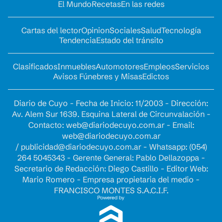
El Mundo
Recetas
En las redes
Cartas del lector
Opinion
Sociales
Salud
Tecnología
Tendencia
Estado del tránsito
Clasificados
Inmuebles
Automotores
Empleos
Servicios
Avisos Fúnebres y Misas
Edictos
Diario de Cuyo - Fecha de Inicio: 11/2003 - Dirección:
Av. Alem Sur 1639. Esquina Lateral de Circunvalación -
Contacto:
web@diariodecuyo.com.ar
- Email:
web@diariodecuyo.com.ar
/
publicidad@diariodecuyo.com.ar
-
Whatsapp: (054)
264 5045343 - Gerente General: Pablo Dellazoppa -
Secretario de Redacción: Diego Castillo - Editor Web:
Mario Romero - Empresa propietaria del medio -
FRANCISCO MONTES S.A.C.I.F.