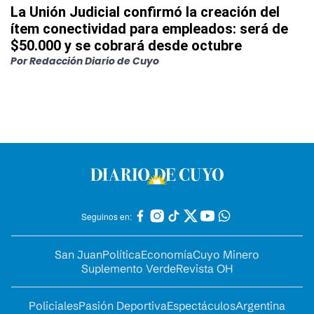
La Unión Judicial confirmó la creación del
ítem conectividad para empleados: será de
$50.000 y se cobrará desde octubre
Por
Redacción Diario de Cuyo
Seguinos en:
San Juan
Política
Economía
Cuyo Minero
Suplemento Verde
Revista OH
Policiales
Pasión Deportiva
Espectáculos
Argentina