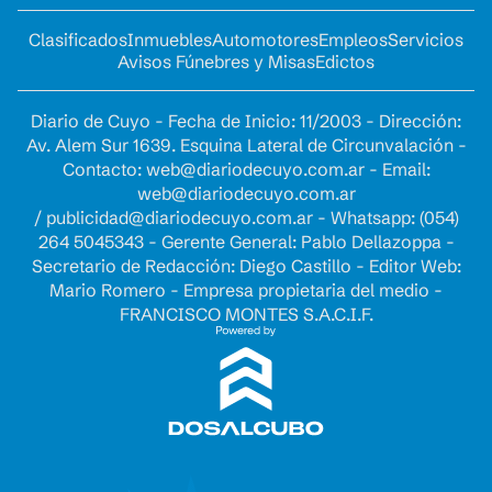
Clasificados
Inmuebles
Automotores
Empleos
Servicios
Avisos Fúnebres y Misas
Edictos
Diario de Cuyo - Fecha de Inicio: 11/2003 - Dirección:
Av. Alem Sur 1639. Esquina Lateral de Circunvalación -
Contacto:
web@diariodecuyo.com.ar
- Email:
web@diariodecuyo.com.ar
/
publicidad@diariodecuyo.com.ar
-
Whatsapp: (054)
264 5045343 - Gerente General: Pablo Dellazoppa -
Secretario de Redacción: Diego Castillo - Editor Web:
Mario Romero - Empresa propietaria del medio -
FRANCISCO MONTES S.A.C.I.F.