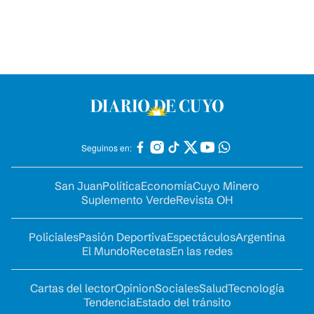
Seguinos en:
San Juan
Política
Economía
Cuyo Minero
Suplemento Verde
Revista OH
Policiales
Pasión Deportiva
Espectáculos
Argentina
El Mundo
Recetas
En las redes
Cartas del lector
Opinion
Sociales
Salud
Tecnología
Tendencia
Estado del tránsito