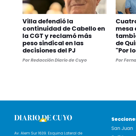
Villa defendió la
Cuatro
continuidad de Cabello en
mesa c
la CGT y reclamó más
tambié
peso sindical en las
de Qui
decisiones del PJ
"Por l
Por
Redacción Diario de Cuyo
Por
Ferna
Seccione
San Juan
Av. Alem Sur 1639. Esquina Lateral de