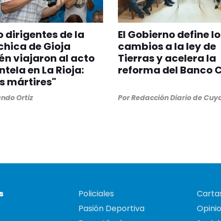
 dirigentes de la
El Gobierno define l
hica de Gioja
cambios a la ley de
n viajaron al acto
Tierras y acelera la
ntela en La Rioja:
reforma del Banco C
os mártires"
ndo Ortiz
Por
Redacción Diario de Cuy
s
Policiales
Cartas
Pasión Deportiva
Opini