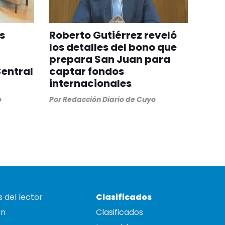
os
Roberto Gutiérrez reveló
los detalles del bono que
prepara San Juan para
entral
captar fondos
internacionales
o
Por
Redacción Diario de Cuyo
 del lector
Clasificados
on
Clasificados